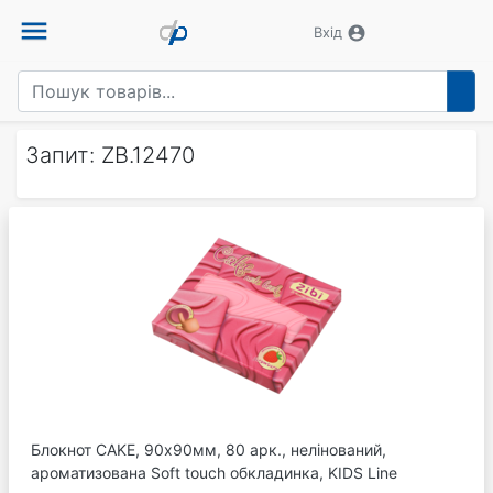
menu
account_circle
Вхід
Запит: ZB.12470
Блокнот CAKE, 90х90мм, 80 арк., нелінований,
ароматизована Soft touch обкладинка, KIDS Line