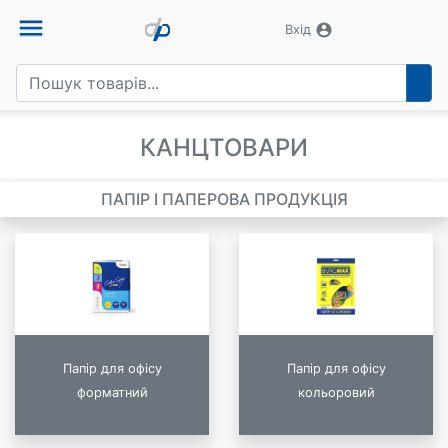
menu
account_circle
Вхід
КАНЦТОВАРИ
ПАПІР І ПАПЕРОВА ПРОДУКЦІЯ
Папір для офісу
Папір для офісу
форматний
кольоровий