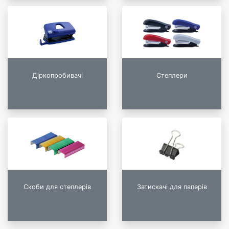
Діркопробивачі
Степлери
Скоби для степлерів
Затискачі для паперів