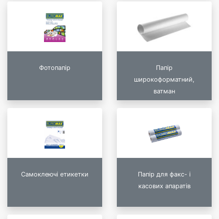
Фотопапір
Папір
широкоформатний,
ватман
Самоклеючі етикетки
Папір для факс- і
касових апаратів