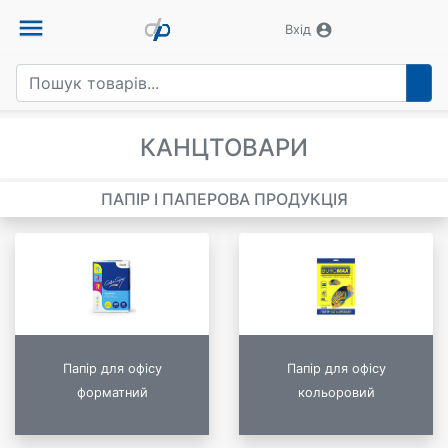
menu
account_circle
Вхід
КАНЦТОВАРИ
ПАПІР І ПАПЕРОВА ПРОДУКЦІЯ
Папір для офісу
Папір для офісу
форматний
кольоровий