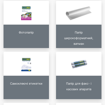
Фотопапір
Папір
широкоформатний,
ватман
Самоклеючі етикетки
Папір для факс- і
касових апаратів