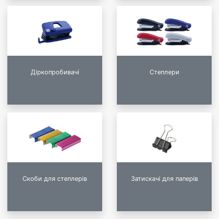
Діркопробивачі
Степлери
Скоби для степлерів
Затискачі для паперів