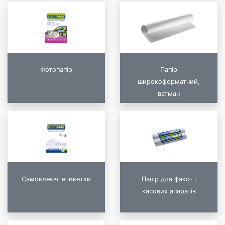
Фотопапір
Папір
широкоформатний,
ватман
Самоклеючі етикетки
Папір для факс- і
касових апаратів