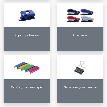
Діркопробивачі
Степлери
Скоби для степлерів
Затискачі для паперів