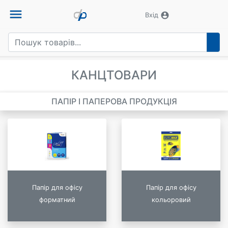
menu
account_circle
Вхід
КАНЦТОВАРИ
ПАПІР І ПАПЕРОВА ПРОДУКЦІЯ
Папір для офісу
Папір для офісу
форматний
кольоровий