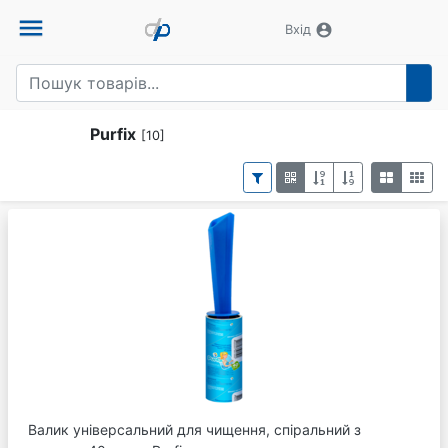
menu
account_circle
Вхід
Purfix
[10]
Валик універсальний для чищення, спіральний з