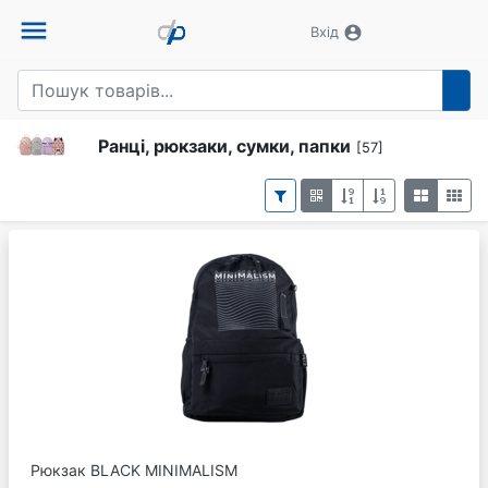
menu
account_circle
Вхід
Ранці, рюкзаки, сумки, папки
[57]
Рюкзак BLACK MINIMALISM