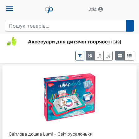
menu
account_circle
Вхід
Аксесуари для дитячої творчості
[49]
Світлова дошка Lumi – Світ русалоньки