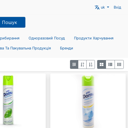
translate
uk
Вхід
Пошук
Прибирання
Одноразовий Посуд
Продукти Харчування
ва Та Пакувальна Продукція
Бренди