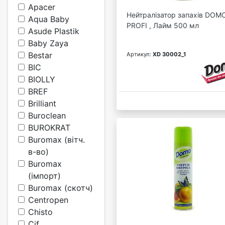
Apacer
Нейтралізатор запахів DOM
Aqua Baby
PROFI , Лайм 500 мл
Asude Plastik
Baby Zaya
Bestar
Артикул:
XD 30002_1
BIC
BIOLLY
BREF
Brilliant
Buroclean
BUROKRAT
Buromax (вітч.
в-во)
Buromax
(імпорт)
Buromax (скотч)
Centropen
Chisto
Cif