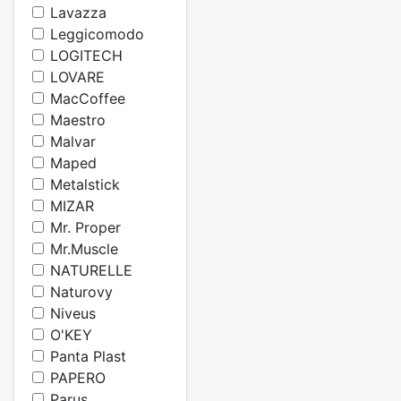
Lavazza
Leggicomodo
LOGITECH
LOVARE
MacCoffee
Maestro
Malvar
Maped
Metalstick
MIZAR
Mr. Proper
Mr.Muscle
NATURELLE
Naturovy
Niveus
O'KEY
Panta Plast
PAPERO
Parus