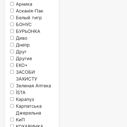
Арника
Асканія-Пак
Белый тигр
БОНУС
БУРЬОНКА
Диво
Днепр
Друг
Другие
ЕКО+
ЗАСОБИ
ЗАХИСТУ
Зеленая Аптека
ЇSTA
Карапуз
Карпатська
Джерельна
КиП
КОХАВИНКА