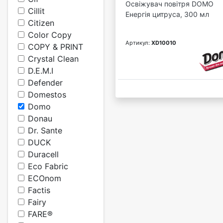
Освіжувач повітря DOMO
Cillit
Енергія цитруса, 300 мл
Citizen
Color Copy
Артикул:
XD10010
COPY & PRINT
Crystal Clean
D.E.M.I
Defender
Domestos
Domo
Donau
Dr. Sante
DUCK
Duracell
Eco Fabric
ECOnom
Factis
Fairy
FARE®