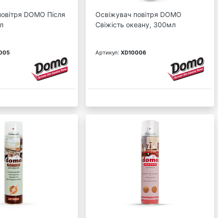
повітря DOMO Після
Освіжувач повітря DOMO
л
Свіжість океану, 300мл
005
Артикул:
XD10006