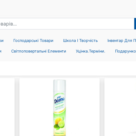
ри
Господарські Товари
Школа І Творчість
Інвентар Для 
и
Світлоповертальні Елементи
Уцінка.терміни.
Подарунко