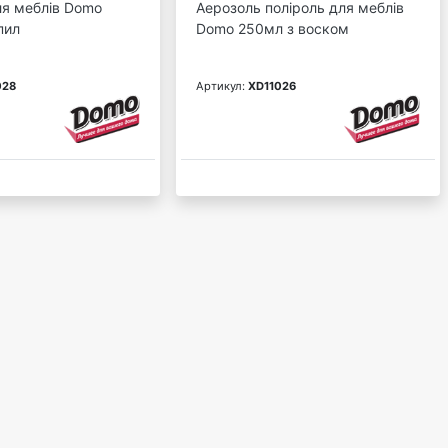
ля меблів Domo
Аерозоль поліроль для меблів
пил
Domo 250мл з воском
028
Артикул:
XD11026