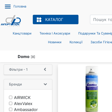
menu
Головна
widgets
КАТАЛОГ
Канцтовари
Техніка І Аксесуари
Подарунки Та Сувені
Новинки
Колекції
Засоби Гігієн
Domo
[8]
Фільтри - 1
Бренди
AIRWICK
AlexValex
Ambassador