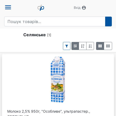
menu
account_circle
Вхід
Селянське
[1]
Молоко 2,5% 950г, "Особливе", ультрапастер.,