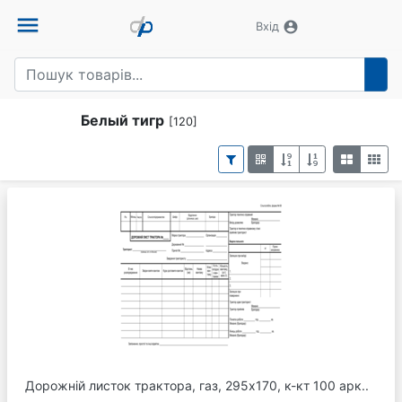
menu
account_circle
Вхід
Белый тигр
[120]
Дорожній листок трактора, газ, 295х170, к-кт 100 арк..