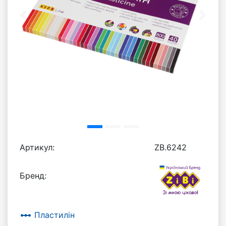
Previous
Next
Артикул:
ZB.6242
Бренд:
linear_scale
Пластилін