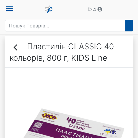
menu
account_circle
Вхід
Пластилін CLASSIC 40
arrow_back_ios
кольорів, 800 г, KIDS Line