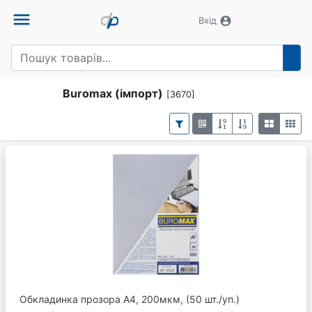
menu
account_circle
Вхід
Buromax (імпорт)
[3670]
Обкладинка прозора А4, 200мкм, (50 шт./уп.)