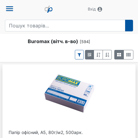
menu
account_circle
Вхід
Buromax (вітч. в-во)
[594]
Папір офісний, А5, 80г/м2, 500арк.